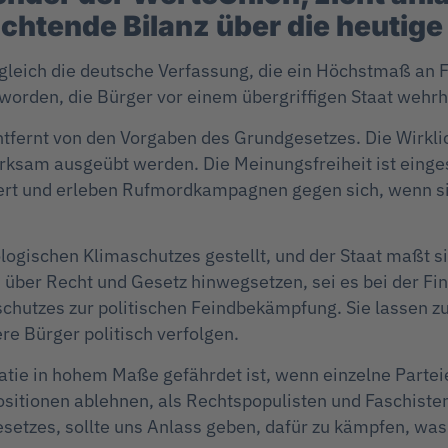
chtende Bilanz über die heutige
rgleich die deutsche Verfassung, die ein Höchstmaß an F
 worden, die Bürger vor einem übergriffigen Staat wehrh
entfernt von den Vorgaben des Grundgesetzes. Die Wirkli
rksam ausgeübt werden. Die Meinungsfreiheit ist einge
ert und erleben Rufmordkampagnen gegen sich, wenn sie 
ogischen Klimaschutzes gestellt, und der Staat maßt sic
h über Recht und Gesetz hinwegsetzen, sei es bei der Fin
chutzes zur politischen Feindbekämpfung. Sie lassen zu,
e Bürger politisch verfolgen.
ratie in hohem Maße gefährdet ist, wenn einzelne Partei
ositionen ablehnen, als Rechtspopulisten und Faschiste
etzes, sollte uns Anlass geben, dafür zu kämpfen, was