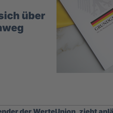
sich über
inweg
der der WerteUnion, zieht anlä