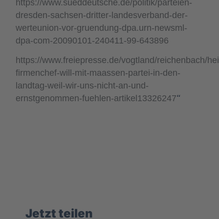
https://www.sueddeutsche.de/politik/parteien-
dresden-sachsen-dritter-landesverband-der-
werteunion-vor-gruendung-dpa.urn-newsml-
dpa-com-20090101-240411-99-643896
https://www.freiepresse.de/vogtland/reichenbach/hei
firmenchef-will-mit-maassen-partei-in-den-
landtag-weil-wir-uns-nicht-an-und-
“
ernstgenommen-fuehlen-artikel13326247
Jetzt teilen