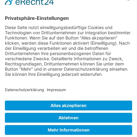
Jetzt teilen
Facebook
Twitter
LinkedIn
Pinterest
WhatsApp
Telegram
XING
Email
KONTAKT
DATENSCHUTZHINWEIS
IMPRESSUM